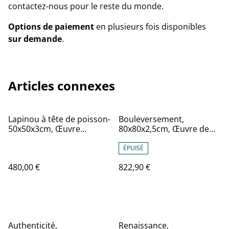
contactez-nous pour le reste du monde.
Options de paiement
en plusieurs fois disponibles
sur demande
.
Articles connexes
Lapinou à tête de poisson-
Bouleversement,
50x50x3cm, Œuvre
80x80x2,5cm, Œuvre de
originale de Eva
l’artiste Eva Chesneau, sur
Chesneau, sur bois, bords
TOILE, bords peints, prêt à
ÉPUISÉ
peints, prêt à être
être accroché, sans cadre
480,00 €
822,90 €
accroché, sans cadre
Authenticité,
Renaissance,