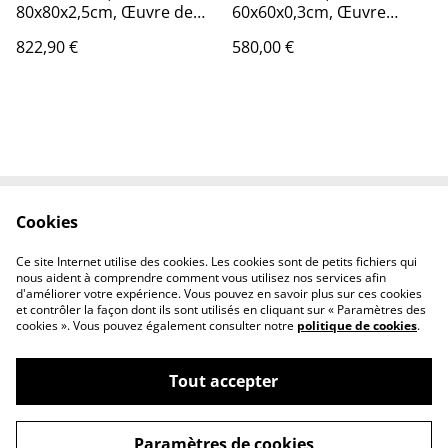
80x80x2,5cm, Œuvre de
60x60x0,3cm, Œuvre
l’artiste Eva Chesneau, sur
original de l’artiste Eva
822,90 €
580,00 €
TOILE, bords peints, prêt à
Chesneau, sur bois, avec
être accroché, sans cadre
cadre de qualité en
aluminium
Cookies
Contactez-nous
Conditions générales
Politique de cookies
Politique de
Ce site Internet utilise des cookies. Les cookies sont de petits fichiers qui
confidentialité
nous aident à comprendre comment vous utilisez nos services afin
d'améliorer votre expérience. Vous pouvez en savoir plus sur ces cookies
et contrôler la façon dont ils sont utilisés en cliquant sur « Paramètres des
cookies ». Vous pouvez également consulter notre
politique de cookies
.
Tout accepter
©
2026
EvaChesneauArt.com
Paramètres de cookies