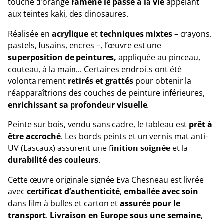
touche d’orange
ramène le passé à la vie
appelant
aux teintes kaki, des dinosaures.
Réalisée en
acrylique
et
techniques mixtes
– crayons,
pastels, fusains, encres –, l’œuvre est une
superposition de peintures,
appliquée au pinceau,
couteau, à la main... Certaines endroits ont été
volontairement
retirés et grattés
pour obtenir la
réapparaîtrions des couches de peinture inférieures,
enrichissant sa profondeur visuelle
.
Peinte sur bois, vendu sans cadre, le tableau est
prêt à
être accroché
. Les bords peints et un vernis mat anti-
UV (Lascaux) assurent une
finition soignée
et la
durabilité des couleurs
.
Cette œuvre originale signée Eva Chesneau est livrée
avec
certificat d’authenticité
,
emballée avec soin
dans film à bulles et carton et
assurée pour le
transport
.
Livraison en Europe sous une semaine
,