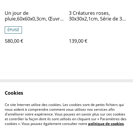
Un jour de
3 Créatures roses,
pluie,60x60x0,3cm, Œuvre
30x30x2,1cm, Série de 3
original de l’artiste Eva
Œuvres de l’artiste Eva
Chesneau, sur bois, avec
Chesneau, sur TOILE,
ÉPUISÉ
cadre de qualité en
bords peints, prêt à être
580,00 €
139,00 €
aluminium noir
accroché, sans cadre
Cookies
Contactez-nous
Conditions générales
Politique de cookies
Politique de
Ce site Internet utilise des cookies. Les cookies sont de petits fichiers qui
confidentialité
nous aident à comprendre comment vous utilisez nos services afin
d'améliorer votre expérience. Vous pouvez en savoir plus sur ces cookies
et contrôler la façon dont ils sont utilisés en cliquant sur « Paramètres des
cookies ». Vous pouvez également consulter notre
politique de cookies
.