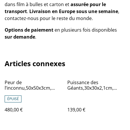
dans film à bulles et carton et
assurée pour le
transport
.
Livraison en Europe sous une semaine
,
contactez-nous pour le reste du monde.
Options de paiement
en plusieurs fois disponibles
sur demande
.
Articles connexes
Peur de
Puissance des
l’inconnu,50x50x3cm,
Géants,30x30x2,1cm,
Peinture de Eva
Série de 3 Œuvres de
Chesneau, sur bois, bords
l’artiste Eva Chesneau, sur
ÉPUISÉ
peints, prêt à être
TOILE, bords peints, prêt à
480,00 €
139,00 €
accroché, sans cadre
être accroché, sans cadre