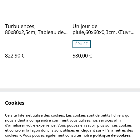
accroché, sans cadre
aluminium brossé
Turbulences,
Un jour de
80x80x2,5cm, Tableau de
pluie,60x60x0,3cm, Œuvre
l’artiste Eva Chesneau, sur
original de l’artiste Eva
TOILE, bords peints, prêt à
Chesneau, sur bois, avec
ÉPUISÉ
être accroché, sans cadre
cadre de qualité en
822,90 €
580,00 €
aluminium noir
Cookies
Contactez-nous
Conditions générales
Politique de cookies
Politique de
Ce site Internet utilise des cookies. Les cookies sont de petits fichiers qui
confidentialité
nous aident à comprendre comment vous utilisez nos services afin
d'améliorer votre expérience. Vous pouvez en savoir plus sur ces cookies
et contrôler la façon dont ils sont utilisés en cliquant sur « Paramètres des
cookies ». Vous pouvez également consulter notre
politique de cookies
.