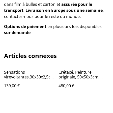
dans film à bulles et carton et
assurée pour le
transport
.
Livraison en Europe sous une semaine
,
contactez-nous pour le reste du monde.
Options de paiement
en plusieurs fois disponibles
sur demande
.
Articles connexes
Sensations
Crétacé, Peinture
virevoltantes,30x30x2,5cm
originale, 50x50x3cm,
, 2 versions, Œuvres de
Œuvre de l’artiste Eva
139,00 €
480,00 €
Eva Chesneau, sur toile,
Chesneau, sur bois, bords
bords peints, prêt à être
peints, prêt à être
accroché, sans cadre
accroché, sans cadre