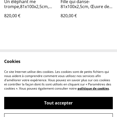
Un éléphant me
Fille qui danse-
trompe,81x100x2,5cm,
81x100x2,5cm, Œuvre de
Œuvre de l’artiste Eva
l’artiste Eva Chesneau, sur
820,00 €
820,00 €
Chesneau, sur TOILE,
TOILE, bords peints, prêt à
bords peints, prêt à être
être accroché, sans cadre
accroché, sans cadre
Cookies
Contactez-nous
Conditions générales
Politique de cookies
Politique de
Ce site Internet utilise des cookies. Les cookies sont de petits fichiers qui
confidentialité
nous aident à comprendre comment vous utilisez nos services afin
d'améliorer votre expérience. Vous pouvez en savoir plus sur ces cookies
et contrôler la façon dont ils sont utilisés en cliquant sur « Paramètres des
cookies ». Vous pouvez également consulter notre
politique de cookies
.
Tout accepter
©
2026
EvaChesneauArt.com