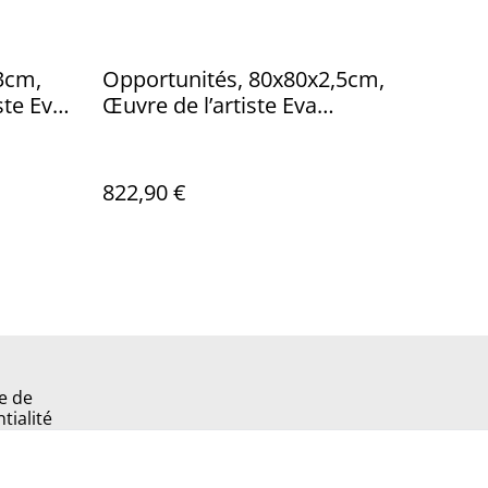
3cm,
Opportunités, 80x80x2,5cm,
ste Eva
Œuvre de l’artiste Eva
ec
Chesneau, sur TOILE, bords
luminium
peints, prêt à être accroché,
sans cadre
822,90 €
e de
tialité