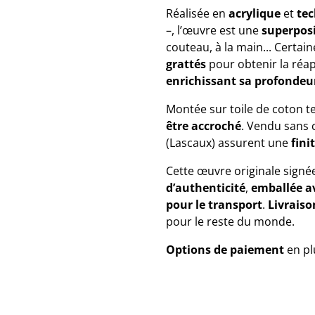
Réalisée en
acrylique
et
tec
–, l’œuvre est une
superposi
couteau, à la main... Certai
grattés
pour obtenir la réa
enrichissant sa profondeur
Montée sur toile de coton te
être accroché
. Vendu sans 
(Lascaux) assurent une
fini
Cette œuvre originale signé
d’authenticité
,
emballée a
pour le transport
.
Livrais
pour le reste du monde.
Options de paiement
en pl