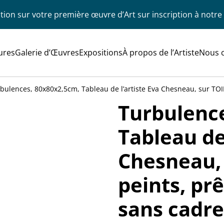
ion sur votre première œuvre d’Art sur inscription à notre
ures
Galerie d’Œuvres
Expositions
À propos de l’Artiste
Nous 
bulences, 80x80x2,5cm, Tableau de l’artiste Eva Chesneau, sur TOIL
Turbulenc
Tableau de 
Chesneau, 
peints, prê
sans cadre