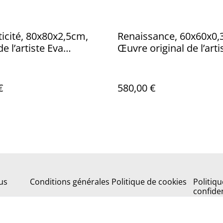
icité, 80x80x2,5cm,
Renaissance, 60x60x0,
e l’artiste Eva
Œuvre original de l’arti
u, sur TOILE, bords
Chesneau, sur bois, av
 prêt à être accroché,
cadre de qualité en a
dre
€
580,00 €
us
Conditions générales
Politique de cookies
Politiqu
confiden