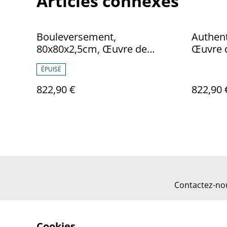
Articles connexes
Bouleversement,
Authent
80x80x2,5cm, Œuvre de
Œuvre d
l’artiste Eva Chesneau, sur
Chesnea
ÉPUISÉ
TOILE, bords peints, prêt à
peints,
être accroché, sans cadre
sans ca
822,90 €
822,90 
Contactez-no
Cookies