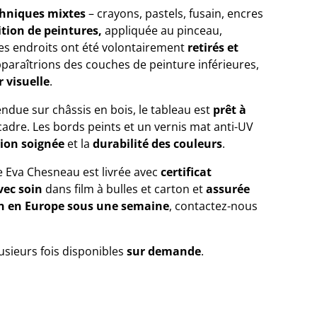
hniques mixtes
– crayons, pastels, fusain, encres
tion de peintures,
appliquée au pinceau,
nes endroits ont été volontairement
retirés et
pparaîtrions des couches de peinture inférieures,
 visuelle
.
ndue sur châssis en bois, le tableau est
prêt à
cadre. Les bords peints et un vernis mat anti-UV
tion soignée
et la
durabilité des couleurs
.
e Eva Chesneau est livrée avec
certificat
vec soin
dans film à bulles et carton et
assurée
on en Europe sous une semaine
, contactez-nous
usieurs fois disponibles
sur demande
.