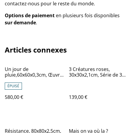
contactez-nous pour le reste du monde.
Options de paiement
en plusieurs fois disponibles
sur demande
.
Articles connexes
Un jour de
3 Créatures roses,
pluie,60x60x0,3cm, Œuvre
30x30x2,1cm, Série de 3
original de l’artiste Eva
Œuvres de l’artiste Eva
Chesneau, sur bois, avec
Chesneau, sur TOILE,
ÉPUISÉ
cadre de qualité en
bords peints, prêt à être
580,00 €
139,00 €
aluminium noir
accroché, sans cadre
Résistance, 80x80x2,5cm,
Mais on va où la ?