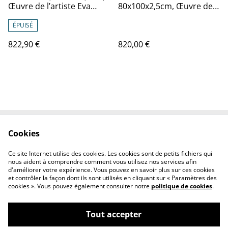
Œuvre de l’artiste Eva
80x100x2,5cm, Œuvre de
Chesneau, sur TOILE,
l’artiste Eva Chesneau, sur
bords peints, prêt à être
TOILE, bords peints, prêt à
ÉPUISÉ
accroché, sans cadre
être accroché, sans cadre
822,90 €
820,00 €
Cookies
Contactez-nous
Conditions générales
Politique de cookies
Politique de
Ce site Internet utilise des cookies. Les cookies sont de petits fichiers qui
confidentialité
nous aident à comprendre comment vous utilisez nos services afin
d'améliorer votre expérience. Vous pouvez en savoir plus sur ces cookies
et contrôler la façon dont ils sont utilisés en cliquant sur « Paramètres des
cookies ». Vous pouvez également consulter notre
politique de cookies
.
Tout accepter