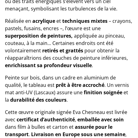
où des traits énergiques s’élèvent vers un ciel
menaçant, symbolisant les turbulences de la vie.
Réalisée en
acrylique
et
techniques mixtes
– crayons,
pastels, fusains, encres –, l’œuvre est une
superposition de peintures,
appliquée au pinceau,
couteau, à la main... Certaines endroits ont été
volontairement
retirés et grattés
pour obtenir la
réapparaîtrions des couches de peinture inférieures,
enrichissant sa profondeur visuelle
.
Peinte sur bois, dans un cadre en aluminium de
qualité, le tableau est
prêt à être accroché
. Un vernis
mat anti-UV (Lascaux) assure une
finition soignée
et
la
durabilité des couleurs
.
Cette œuvre originale signée Eva Chesneau est livrée
avec
certificat d’authenticité
,
emballée avec soin
dans film à bulles et carton et
assurée pour le
transport
.
Livraison en Europe sous une semaine
,